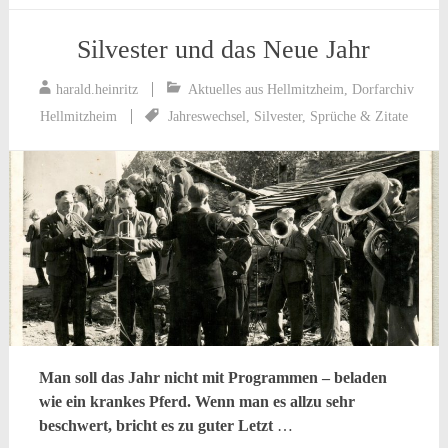
Silvester und das Neue Jahr
harald.heinritz
Aktuelles aus Hellmitzheim
,
Dorfarchiv
Hellmitzheim
Jahreswechsel
,
Silvester
,
Sprüche & Zitate
Man soll das Jahr nicht mit Programmen – beladen
wie ein krankes Pferd. Wenn man es allzu sehr
beschwert, bricht es zu guter Letzt
…