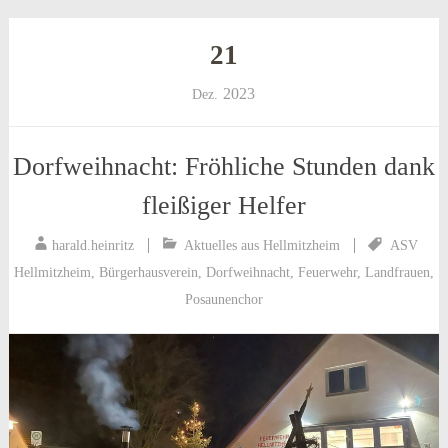
21
2023
Dez.
Dorfweihnacht: Fröhliche Stunden dank
fleißiger Helfer
harald.heinritz
Aktuelles aus Hellmitzheim
ASV
Hellmitzheim
,
Bürgerhausverein
,
Dorfweihnacht
,
Feuerwehr
,
Landfrauen
,
Posaunenchor