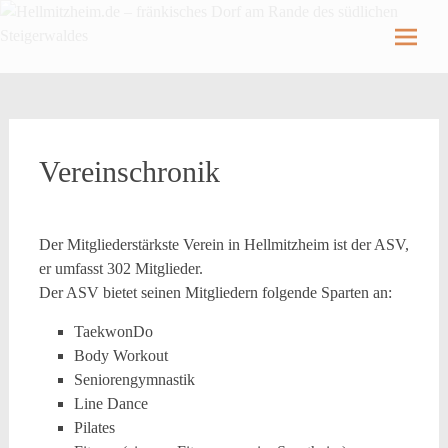
Hellmitzheim.de
Hellmitzheim.de – fränkisches Dorf am Rande
des südlichen Steigerwaldes
Skip
to
content
Vereinschronik
Der Mitgliederstärkste Verein in Hellmitzheim ist der ASV,
er umfasst 302 Mitglieder.
Der ASV bietet seinen Mitgliedern folgende Sparten an:
TaekwonDo
Body Workout
Seniorengymnastik
Line Dance
Pilates