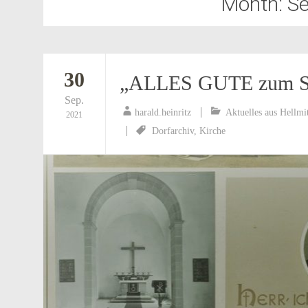
Month:
S
30
„ALLES GUTE zum SI
Sep.
harald.heinritz
Aktuelles aus Hellmi
2021
Dorfarchiv
,
Kirche