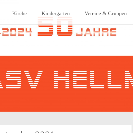
ches Dorf am Rande des südlic
Kirche
Kindergarten
Vereine & Gruppen