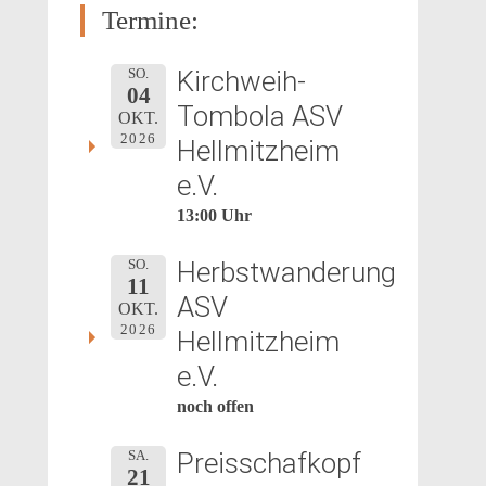
Termine:
Kirchweih-
SO.
04
Tombola ASV
OKT.
2026
Hellmitzheim
e.V.
13:00 Uhr
Herbstwanderung
SO.
11
ASV
OKT.
2026
Hellmitzheim
e.V.
noch offen
Preisschafkopf
SA.
21