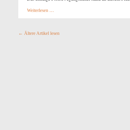
Weiterlesen …
Posts
←
Ältere Artikel lesen
navigation