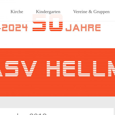
ches Dorf am Rande des südlic
Kirche
Kindergarten
Vereine & Gruppen