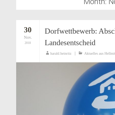
Month:
N
30
Dorfwettbewerb: Absch
Nov.
Landesentscheid
2018
harald.heinritz
Aktuelles aus Hellmi