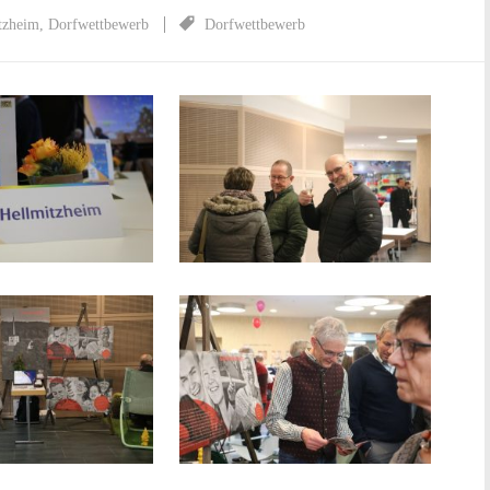
tzheim
,
Dorfwettbewerb
Dorfwettbewerb