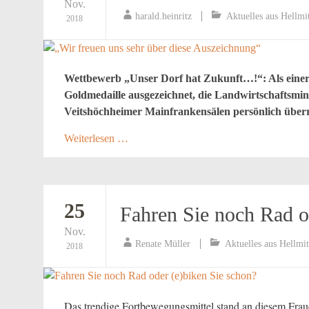
Nov.
harald.heinritz
Aktuelles aus Hellmi
2018
Wettbewerb „Unser Dorf hat Zukunft…!“: Als einer 
Goldmedaille ausgezeichnet, die Landwirtschaftsmini
Veitshöchheimer Mainfrankensälen persönlich überr
Weiterlesen …
25
Fahren Sie noch Rad o
Nov.
Renate Müller
Aktuelles aus Hellmi
2018
Das trendige Fortbewegungsmittel stand an diesem Frau