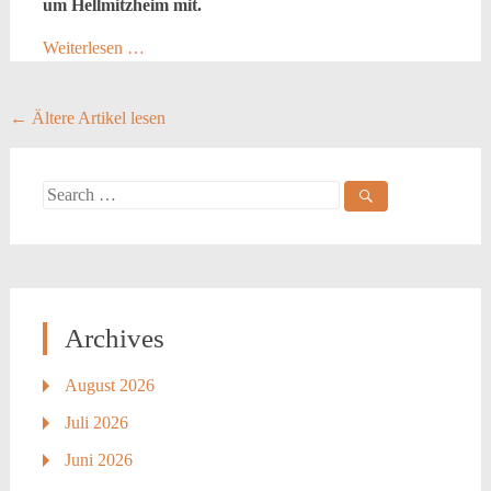
um Hellmitzheim mit.
Weiterlesen …
Posts
←
Ältere Artikel lesen
navigation
Search
for:
Archives
August 2026
Juli 2026
Juni 2026