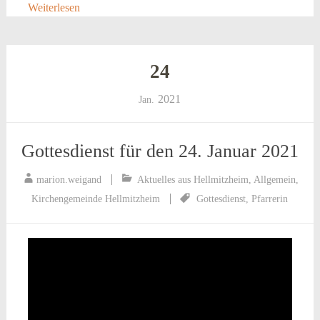
Weiterlesen
24
2021
Jan.
Gottesdienst für den 24. Januar 2021
marion.weigand
Aktuelles aus Hellmitzheim
,
Allgemein
,
Kirchengemeinde Hellmitzheim
Gottesdienst
,
Pfarrerin