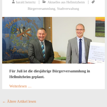
harald.heinritz
Aktuelles aus Hellmitzheim
Bürgerversammlung
,
Stadtverwaltung
Für Juli ist die diesjährige Bürgerversammlung in
Hellmitzheim geplant.
Weiterlesen …
Posts
←
Ältere Artikel lesen