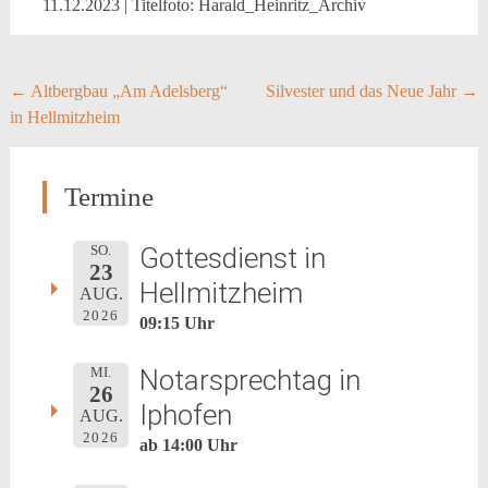
11.12.2023 | Titelfoto: Harald_Heinritz_Archiv
Post
←
Altbergbau „Am Adelsberg“
Silvester und das Neue Jahr
→
in Hellmitzheim
navigation
Termine
Gottesdienst in
SO.
23
Hellmitzheim
AUG.
2026
09:15 Uhr
Notarsprechtag in
MI.
26
Iphofen
AUG.
2026
ab 14:00 Uhr