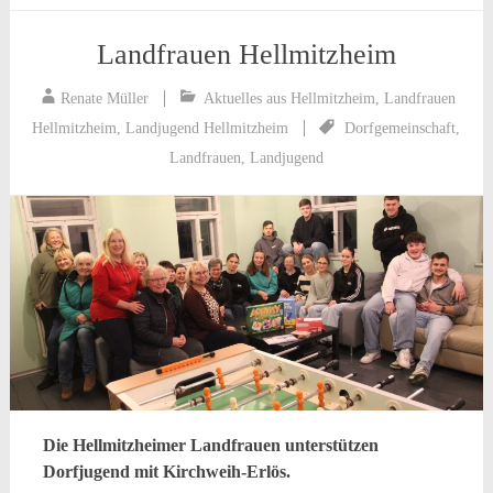
Landfrauen Hellmitzheim
Renate Müller
Aktuelles aus Hellmitzheim
,
Landfrauen
Hellmitzheim
,
Landjugend Hellmitzheim
Dorfgemeinschaft
,
Landfrauen
,
Landjugend
Die Hellmitzheimer Landfrauen unterstützen
Dorfjugend mit Kirchweih-Erlös.