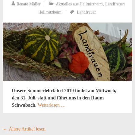
Renate Müller
Aktuelles aus Hellmitzheim
,
Landfrauen
Hellmitzheim
Landfrauen
Unsere Sommerlehrfahrt 2019 findet am Mittwoch,
den 31. Juli, statt und führt uns in den Raum
Schwabach.
Weiterlesen …
Posts
←
Ältere Artikel lesen