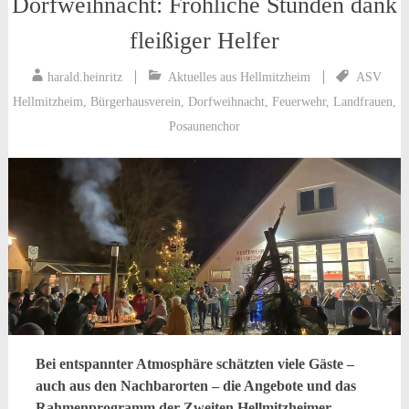
Dorfweihnacht: Fröhliche Stunden dank
fleißiger Helfer
harald.heinritz
Aktuelles aus Hellmitzheim
ASV
Hellmitzheim
,
Bürgerhausverein
,
Dorfweihnacht
,
Feuerwehr
,
Landfrauen
,
Posaunenchor
Bei entspannter Atmosphäre schätzten viele Gäste –
auch aus den Nachbarorten – die Angebote und das
Rahmenprogramm der Zweiten Hellmitzheimer