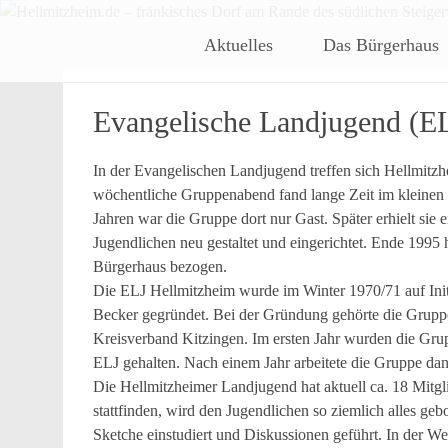
Hellmitzheim.de
Hellmitzheim.de – fränkis
Skip
Aktuelles
Das Bürgerhaus
to
content
Evangelische Landjugend (E
In der Evangelischen Landjugend treffen sich Hellmitzhe
wöchentliche Gruppenabend fand lange Zeit im kleinen S
Jahren war die Gruppe dort nur Gast. Später erhielt s
Jugendlichen neu gestaltet und eingerichtet. Ende 1995
Bürgerhaus bezogen.
Die ELJ Hellmitzheim wurde im Winter 1970/71 auf Init
Becker gegründet. Bei der Gründung gehörte die Grupp
Kreisverband Kitzingen. Im ersten Jahr wurden die Gru
ELJ gehalten. Nach einem Jahr arbeitete die Gruppe dan
Die Hellmitzheimer Landjugend hat aktuell ca. 18 Mitg
stattfinden, wird den Jugendlichen so ziemlich alles ge
Sketche einstudiert und Diskussionen geführt. In der 