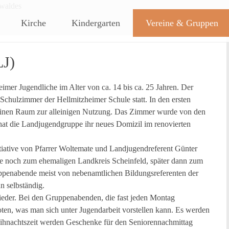
ches Dorf am Rande des südlic
Kirche
Kindergarten
Vereine & Gruppen
LJ)
imer Jugendliche im Alter von ca. 14 bis ca. 25 Jahren. Der
chulzimmer der Hellmitzheimer Schule statt. In den ersten
ie einen Raum zur alleinigen Nutzung. Das Zimmer wurde von den
 hat die Landjugendgruppe ihr neues Domizil im renovierten
iative von Pfarrer Woltemate und Landjugendreferent Günter
e noch zum ehemaligen Landkreis Scheinfeld, später dann zum
ppenabende meist von nebenamtlichen Bildungsreferenten der
n selbständig.
lieder. Bei den Gruppenabenden, die fast jeden Montag
boten, was man sich unter Jugendarbeit vorstellen kann. Es werden
Weihnachtszeit werden Geschenke für den Seniorennachmittag