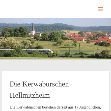
Hellmitzheim.de
Hellmitzheim.de – fränkisches Dorf am Rande
des südlichen Steigerwaldes
Skip
to
content
Die Kerwaburschen
Hellmitzheim
Die Kerwaburschen bestehen derzeit aus 17 Jugendlichen,