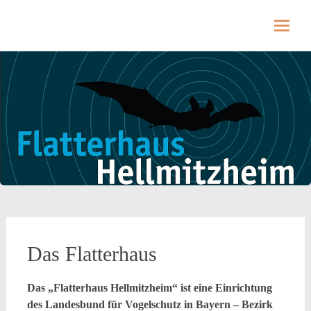
Hellmitzheim.de
Hellmitzheim.de – fränkisches Dorf am Rande
des südlichen Steigerwaldes
Skip
to
content
Das Flatterhaus
Das „Flatterhaus Hellmitzheim“ ist eine Einrichtung
des Landesbund für Vogelschutz in Bayern – Bezirk