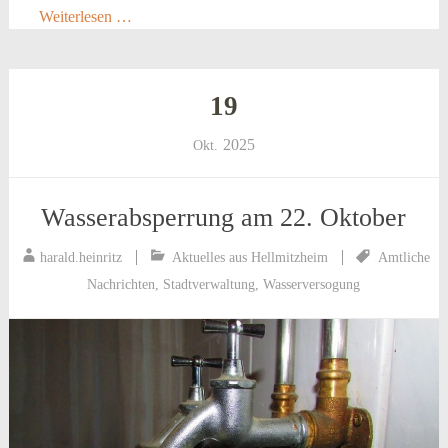
Weiterlesen …
19
2025
Okt.
Wasserabsperrung am 22. Oktober
harald.heinritz
Aktuelles aus Hellmitzheim
Amtliche
Nachrichten
,
Stadtverwaltung
,
Wasserversogung