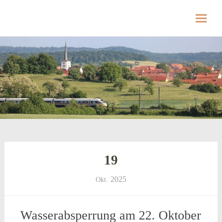
Hellmitzheim.de
Hellmitzheim.de – fränkisches Dorf am Rande
des südlichen Steigerwaldes
Skip
to
content
19
2025
Okt.
Wasserabsperrung am 22. Oktober