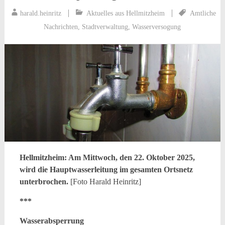
harald.heinritz
Aktuelles aus Hellmitzheim
Amtliche
Nachrichten
,
Stadtverwaltung
,
Wasserversogung
Hellmitzheim: Am Mittwoch, den 22. Oktober 2025,
wird die Hauptwasserleitung im gesamten Ortsnetz
unterbrochen.
[Foto Harald Heinritz]
***
Wasserabsperrung