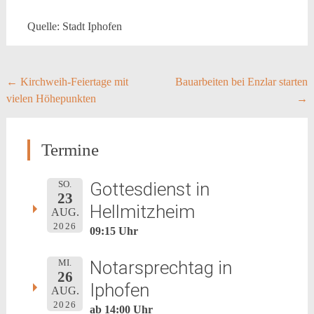
Quelle: Stadt Iphofen
Post
←
Kirchweih-Feiertage mit
Bauarbeiten bei Enzlar starten
vielen Höhepunkten
→
navigation
Termine
Gottesdienst in
SO.
23
Hellmitzheim
AUG.
2026
09:15 Uhr
Notarsprechtag in
MI.
26
Iphofen
AUG.
2026
ab 14:00 Uhr