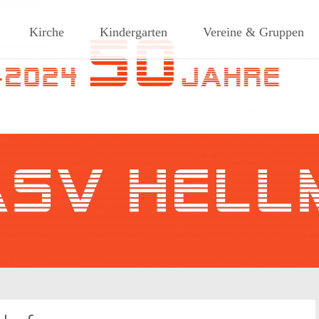
ches Dorf am Rande des südlic
Kirche
Kindergarten
Vereine & Gruppen