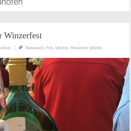
phofen
r Winzerfest
tzheim
Bustransfer
,
Fest
,
Iphofen
,
Winzerfest Iphofen