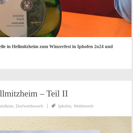
telle in Hellmitzheim zum Winzerfest in Iphofen 2o24 und
llmitzheim – Teil II
mitzheim
,
Dorfwettbewerb
Iphofen
,
Wettbewerb