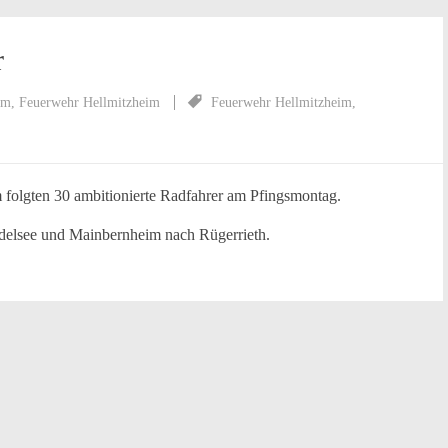
r
im
,
Feuerwehr Hellmitzheim
Feuerwehr Hellmitzheim
,
folgten 30 ambitionierte Radfahrer am Pfingsmontag.
ödelsee und Mainbernheim nach Rügerrieth.