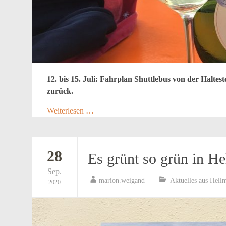
12. bis 15. Juli: Fahrplan Shuttlebus von der Haltes
zurück.
Weiterlesen …
28
Es grünt so grün in He
Sep.
marion.weigand
Aktuelles aus Hell
2020