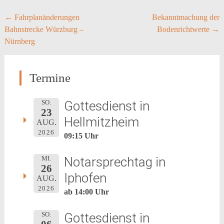
Post
←
Fahrplanänderungen
Bekanntmachung der
Bahnstrecke Würzburg –
Bodenrichtwerte
→
navigation
Nürnberg
Termine
Gottesdienst in
SO.
23
Hellmitzheim
AUG.
2026
09:15 Uhr
Notarsprechtag in
MI.
26
Iphofen
AUG.
2026
ab 14:00 Uhr
Gottesdienst in
SO.