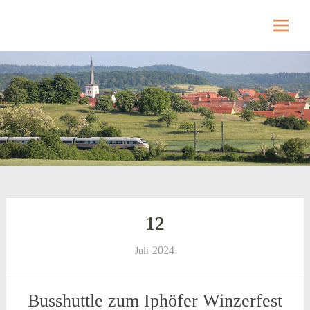
Hellmitzheim.de
Hellmitzheim.de – fränkisches Dorf am Rande
des südlichen Steigerwaldes
Skip
to
content
12
2024
Juli
Busshuttle zum Iphöfer Winzerfest