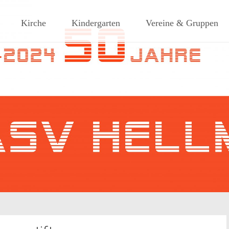
ches Dorf am Rande des südlic
Kirche
Kindergarten
Vereine & Gruppen