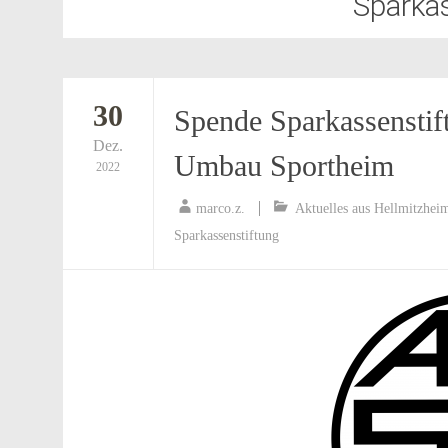
Sparka
30
Spende Sparkassensti
Dez.
Umbau Sportheim
2022
marco.z.
Aktuelles aus Hellmitzhei
Sparkassenstiftung