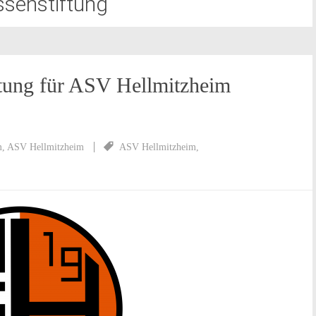
ssenstiftung
ftung für ASV Hellmitzheim
m
,
ASV Hellmitzheim
ASV Hellmitzheim
,