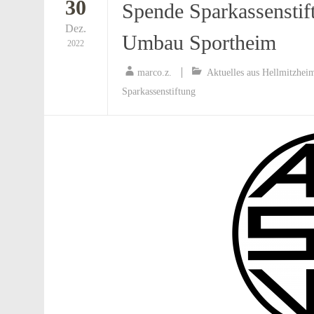
30
Spende Sparkassensti
Dez.
Umbau Sportheim
2022
marco.z.
Aktuelles aus Hellmitzhei
Sparkassenstiftung