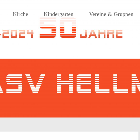
ches Dorf am Rande des südlic
Kirche
Kindergarten
Vereine & Gruppen