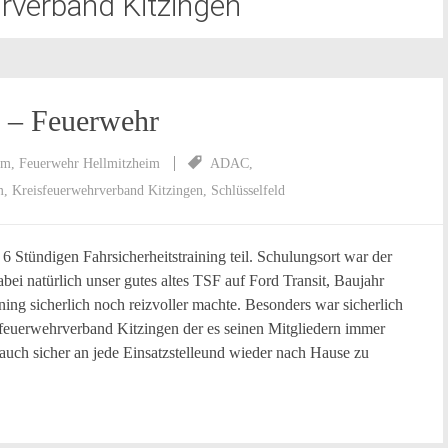
rverband Kitzingen
g – Feuerwehr
im
,
Feuerwehr Hellmitzheim
ADAC
,
m
,
Kreisfeuerwehrverband Kitzingen
,
Schlüsselfeld
tündigen Fahrsicherheitstraining teil. Schulungsort war der
ei natürlich unser gutes altes TSF auf Ford Transit, Baujahr
ing sicherlich noch reizvoller machte. Besonders war sicherlich
sfeuerwehrverband Kitzingen der es seinen Mitgliedern immer
 auch sicher an jede Einsatzstelleund wieder nach Hause zu