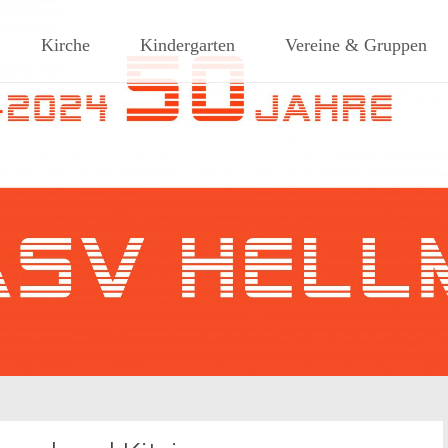
ches Dorf am Rande des südlic
Kirche
Kindergarten
Vereine & Gruppen