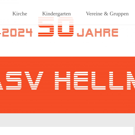
ches Dorf am Rande des südlic
Kirche
Kindergarten
Vereine & Gruppen