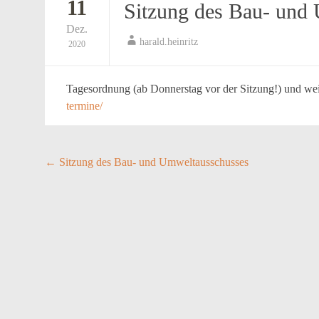
11
Sitzung des Bau- und
Dez.
harald.heinritz
2020
Tagesordnung (ab Donnerstag vor der Sitzung!) und wei
termine/
Post
←
Sitzung des Bau- und Umweltausschusses
navigation