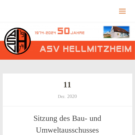
Hellmitzheim.de
Hellmitzheim.de – fränkisches Dorf am Rande
des südlichen Steigerwaldes
Skip
to
content
11
2020
Dez.
Sitzung des Bau- und
Umweltausschusses