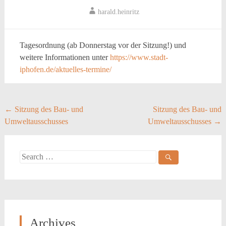
harald.heinritz
Tagesordnung (ab Donnerstag vor der Sitzung!) und
weitere Informationen unter
https://www.stadt-
iphofen.de/aktuelles-termine/
Post
←
Sitzung des Bau- und
Sitzung des Bau- und
Umweltausschusses
Umweltausschusses
→
navigation
Search
for:
Archives