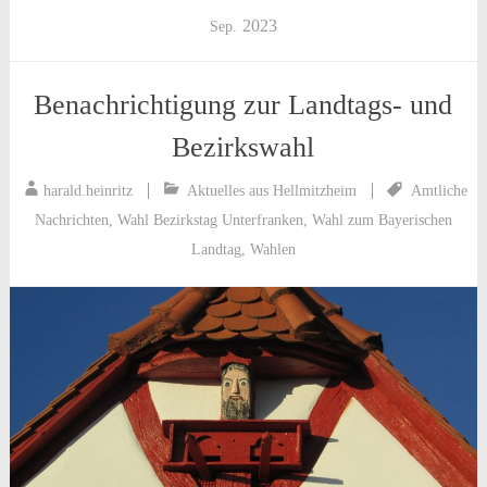
2023
Sep.
Benachrichtigung zur Landtags- und
Bezirkswahl
harald.heinritz
Aktuelles aus Hellmitzheim
Amtliche
Nachrichten
,
Wahl Bezirkstag Unterfranken
,
Wahl zum Bayerischen
Landtag
,
Wahlen