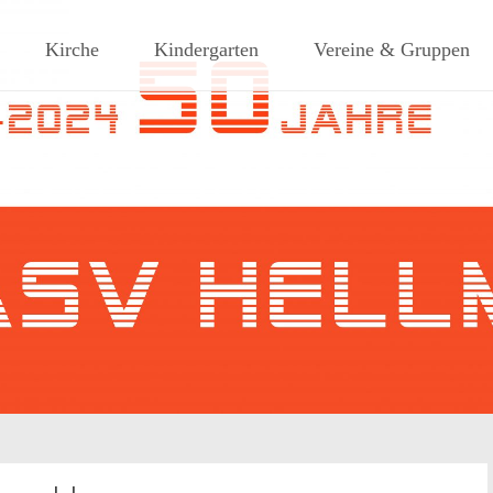
ches Dorf am Rande des südlic
Kirche
Kindergarten
Vereine & Gruppen