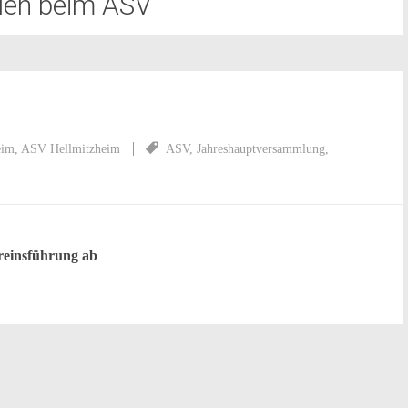
en beim ASV
eim
,
ASV Hellmitzheim
ASV
,
Jahreshauptversammlung
,
ereinsführung ab