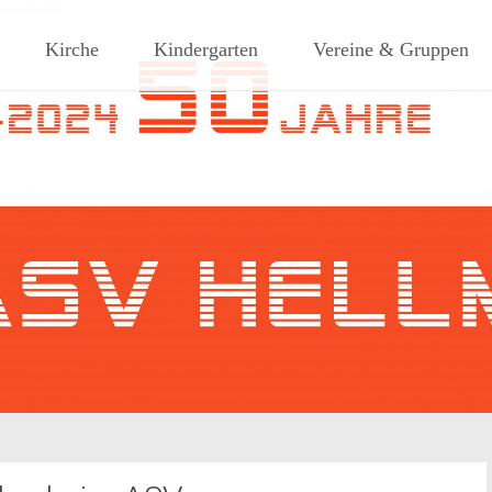
ches Dorf am Rande des südlic
Kirche
Kindergarten
Vereine & Gruppen