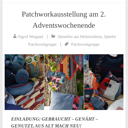
Patchworkausstellung am 2.
Adventswochenende
Sigrid Weigand
Aktuelles aus Hellmitzheim
,
Iphöfer
Patchworkgruppe
Patchworkgruppe
EINLADUNG: GEBRAUCHT – GENÄHT –
GENUTZT, AUS ALT MACH NEU!