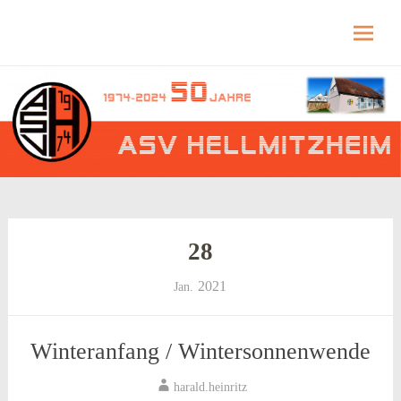
Hellmitzheim.de
Hellmitzheim.de – fränkisches Dorf am Rande
des südlichen Steigerwaldes
Skip
to
content
28
2021
Jan.
Winteranfang / Wintersonnenwende
harald.heinritz