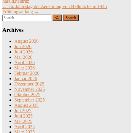
harald.heinritz
Post
←
76. Jahrestag der Zerstörung von Hellmitzheim 1945
Frühlingsanfang
→
navigation
Search
for:
Archives
August 2026
Juli 2026
Juni 2026
Mai 2026
April 2026
März 2026
Februar 2026
Januar 2026
Dezember 2025
November 2025
Oktober 2025
September 2025
August 2025
Juli 2025
Juni 2025
Mai 2025
April 2025
März 2025