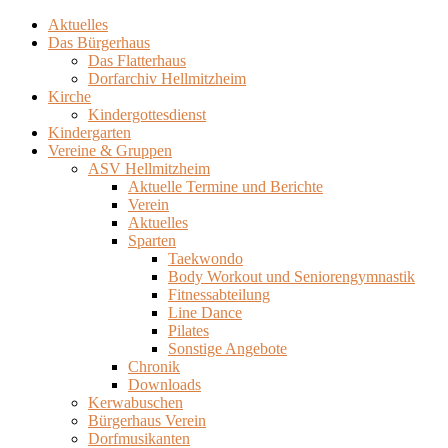
Skip
Aktuelles
Hellmitzheim.de
to
Das Bürgerhaus
Hellmitzheim.de – fränkisches Dorf am Rande des
content
Das Flatterhaus
südlichen Steigerwaldes
Dorfarchiv Hellmitzheim
Kirche
Kindergottesdienst
Kindergarten
Vereine & Gruppen
ASV Hellmitzheim
Aktuelle Termine und Berichte
Verein
Aktuelles
Sparten
Taekwondo
Body Workout und Seniorengymnastik
Fitnessabteilung
Line Dance
Pilates
Sonstige Angebote
Chronik
Downloads
Kerwabuschen
Bürgerhaus Verein
Dorfmusikanten