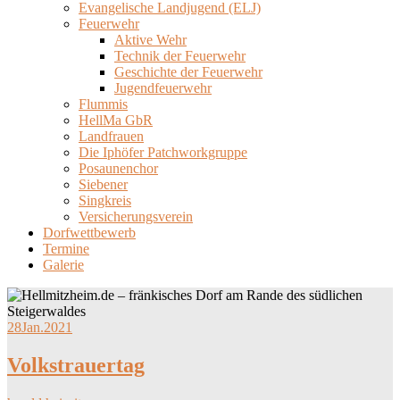
Evangelische Landjugend (ELJ)
Feuerwehr
Aktive Wehr
Technik der Feuerwehr
Geschichte der Feuerwehr
Jugendfeuerwehr
Flummis
HellMa GbR
Landfrauen
Die Iphöfer Patchworkgruppe
Posaunenchor
Siebener
Singkreis
Versicherungsverein
Dorfwettbewerb
Termine
Galerie
28
Jan.
2021
Volkstrauertag