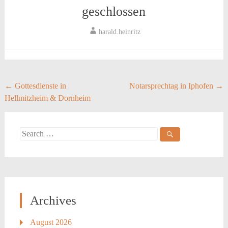
geschlossen
harald.heinritz
Post
←
Gottesdienste in
Notarsprechtag in Iphofen
→
Hellmitzheim & Dornheim
navigation
Search
for:
Archives
August 2026