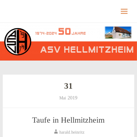
Hellmitzheim.de
Hellmitzheim.de – fränkisches Dorf am Rande
des südlichen Steigerwaldes
Skip
to
content
31
2019
Mai
Taufe in Hellmitzheim
harald.heinritz