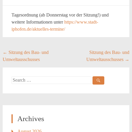
Tagesordnung (ab Donnerstag vor der Sitzung!) und
weitere Informationen unter
https://www.stadt-
iphofen.de/aktuelles-termine/
Post
←
Sitzung des Bau- und
Sitzung des Bau- und
Umweltausschusses
Umweltausschusses
→
navigation
Search
for:
Archives
August 2026