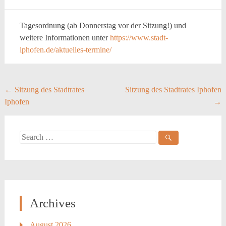
Tagesordnung (ab Donnerstag vor der Sitzung!) und
weitere Informationen unter
https://www.stadt-
iphofen.de/aktuelles-termine/
Post
←
Sitzung des Stadtrates
Sitzung des Stadtrates Iphofen
Iphofen
→
navigation
Search
for:
Archives
August 2026