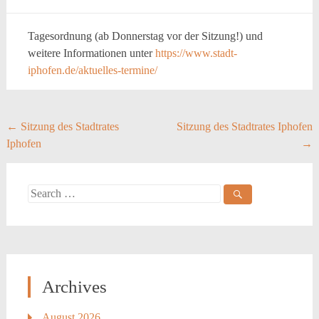
Tagesordnung (ab Donnerstag vor der Sitzung!) und
weitere Informationen unter
https://www.stadt-
iphofen.de/aktuelles-termine/
Post
←
Sitzung des Stadtrates
Sitzung des Stadtrates Iphofen
Iphofen
→
navigation
Search
for:
Archives
August 2026