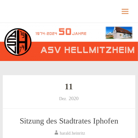
Hellmitzheim.de
Hellmitzheim.de – fränkisches Dorf am Rande
des südlichen Steigerwaldes
Skip
to
content
11
2020
Dez.
Sitzung des Stadtrates Iphofen
harald.heinritz