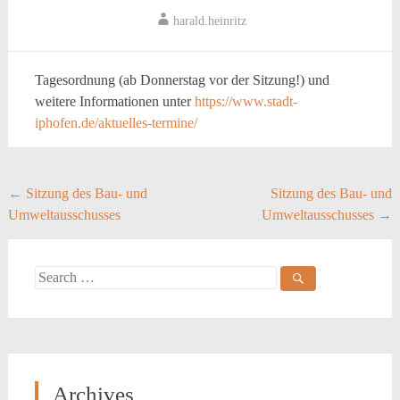
harald.heinritz
Tagesordnung (ab Donnerstag vor der Sitzung!) und
weitere Informationen unter
https://www.stadt-
iphofen.de/aktuelles-termine/
Post
←
Sitzung des Bau- und
Sitzung des Bau- und
Umweltausschusses
Umweltausschusses
→
navigation
Search
for:
Archives