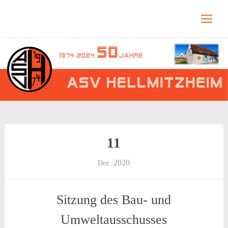
Hellmitzheim.de
Hellmitzheim.de – fränkisches Dorf am Rande
des südlichen Steigerwaldes
Skip
to
content
11
2020
Dez.
Sitzung des Bau- und
Umweltausschusses