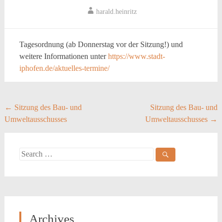
harald.heinritz
Tagesordnung (ab Donnerstag vor der Sitzung!) und
weitere Informationen unter
https://www.stadt-
iphofen.de/aktuelles-termine/
Post
←
Sitzung des Bau- und
Sitzung des Bau- und
Umweltausschusses
Umweltausschusses
→
navigation
Search
for:
Archives