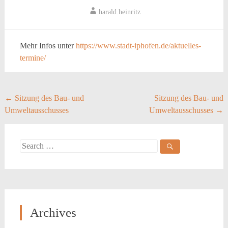
harald.heinritz
Mehr Infos unter
https://www.stadt-iphofen.de/aktuelles-
termine/
Post
←
Sitzung des Bau- und
Sitzung des Bau- und
Umweltausschusses
Umweltausschusses
→
navigation
Search
for:
Archives