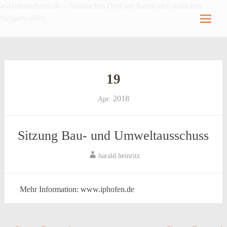
Hellmitzheim.de
Hellmitzheim.de – fränkisches Dorf am Rande
des südlichen Steigerwaldes
Skip
to
content
19
2018
Apr.
Sitzung Bau- und Umweltausschuss
harald.heinritz
Mehr Information: www.iphofen.de