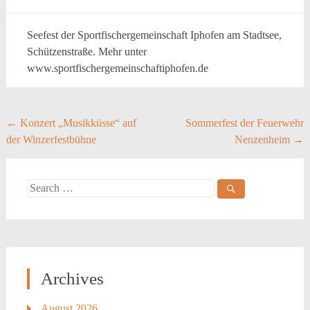
Seefest der Sportfischergemeinschaft Iphofen am Stadtsee,
Schützenstraße. Mehr unter
www.sportfischergemeinschaftiphofen.de
Post
←
Konzert „Musikküsse“ auf
Sommerfest der Feuerwehr
der Winzerfestbühne
Nenzenheim
→
navigation
Search
for:
Archives
August 2026