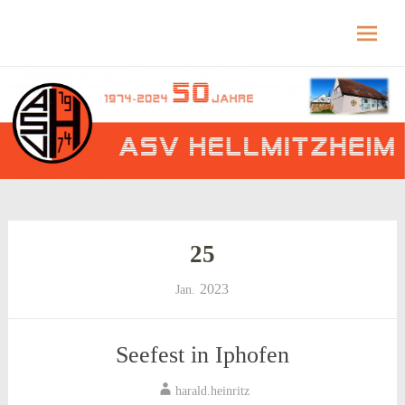
Hellmitzheim.de
Hellmitzheim.de – fränkisches Dorf am Rande
des südlichen Steigerwaldes
Skip
to
content
25
2023
Jan.
Seefest in Iphofen
harald.heinritz