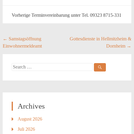
Vorherige Terminvereinbarung unter Tel. 09323 8715-331
Post
←
Samstagsöffnung
Gottesdienste in Hellmitzheim &
Einwohnermeldeamt
Dornheim
→
navigation
Search
for:
Archives
August 2026
Juli 2026