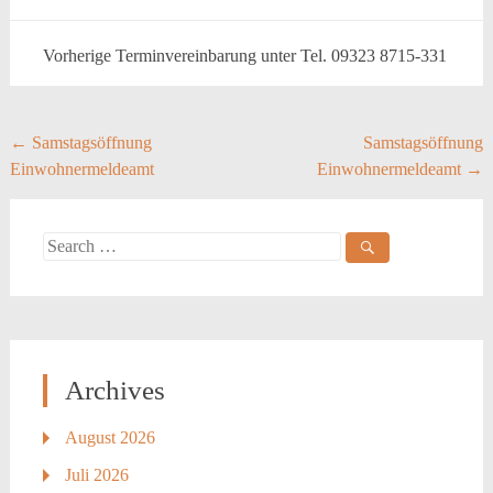
Vorherige Terminvereinbarung unter Tel. 09323 8715-331
Post
←
Samstagsöffnung
Samstagsöffnung
Einwohnermeldeamt
Einwohnermeldeamt
→
navigation
Search
for:
Archives
August 2026
Juli 2026