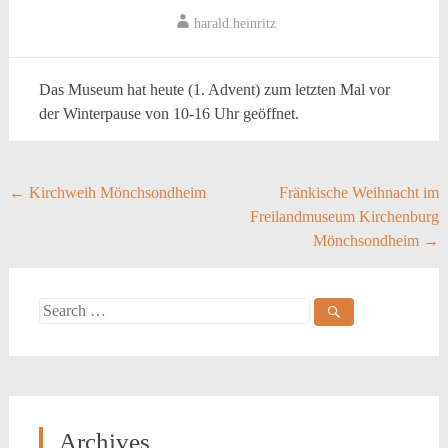
harald.heinritz
Das Museum hat heute (1. Advent) zum letzten Mal vor
der Winterpause von 10-16 Uhr geöffnet.
Post
←
Kirchweih Mönchsondheim
Fränkische Weihnacht im
Freilandmuseum Kirchenburg
navigation
Mönchsondheim
→
Search
for:
Archives