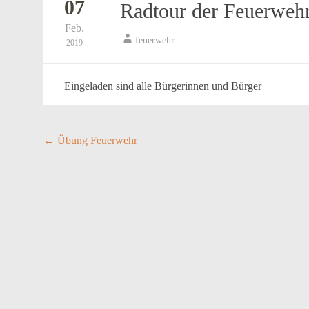
07
Radtour der Feuerweh
Feb.
feuerwehr
2019
Eingeladen sind alle Bürgerinnen und Bürger
Post
←
Übung Feuerwehr
navigation