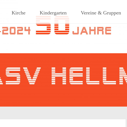
ches Dorf am Rande des südlic
Kirche
Kindergarten
Vereine & Gruppen