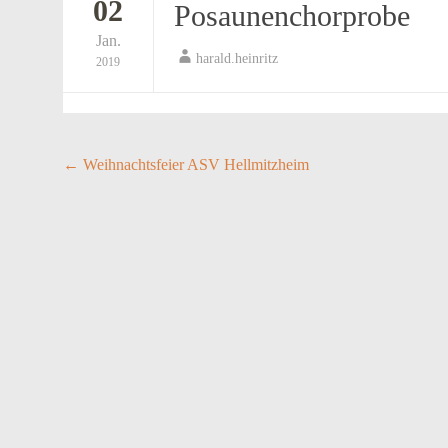
02
Posaunenchorprobe
Jan.
harald.heinritz
2019
Post
←
Weihnachtsfeier ASV Hellmitzheim
navigation