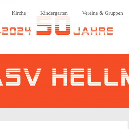
ches Dorf am Rande des südlic
Kirche
Kindergarten
Vereine & Gruppen