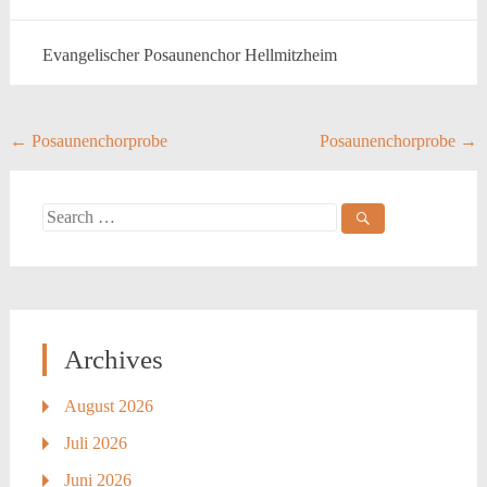
Evangelischer Posaunenchor Hellmitzheim
Post
←
Posaunenchorprobe
Posaunenchorprobe
→
navigation
Search
for:
Archives
August 2026
Juli 2026
Juni 2026