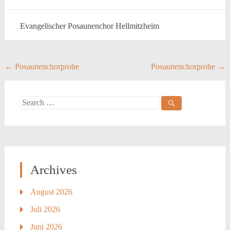
Evangelischer Posaunenchor Hellmitzheim
Post
←
Posaunenchorprobe
Posaunenchorprobe
→
navigation
Search
for:
Archives
August 2026
Juli 2026
Juni 2026