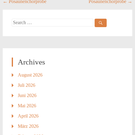
Post
←
Posaunenchorprobe
Posaunenchorprobe
→
navigation
Search
for:
Archives
August 2026
Juli 2026
Juni 2026
Mai 2026
April 2026
März 2026