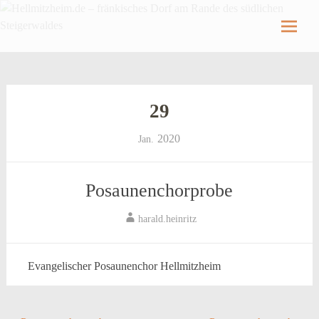
Hellmitzheim.de
Hellmitzheim.de – fränkisches Dorf am Rande
des südlichen Steigerwaldes
Skip
to
content
29
2020
Jan.
Posaunenchorprobe
harald.heinritz
Evangelischer Posaunenchor Hellmitzheim