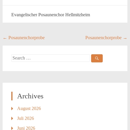
Evangelischer Posaunenchor Hellmitzheim
Post
←
Posaunenchorprobe
Posaunenchorprobe
→
navigation
Search
for:
Archives
August 2026
Juli 2026
Juni 2026