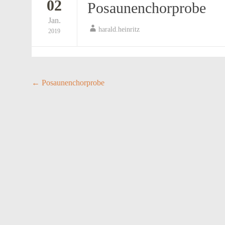
02
Posaunenchorprobe
Jan.
harald.heinritz
2019
Post
←
Posaunenchorprobe
navigation