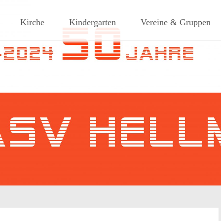
ches Dorf am Rande des südlic
Kirche
Kindergarten
Vereine & Gruppen