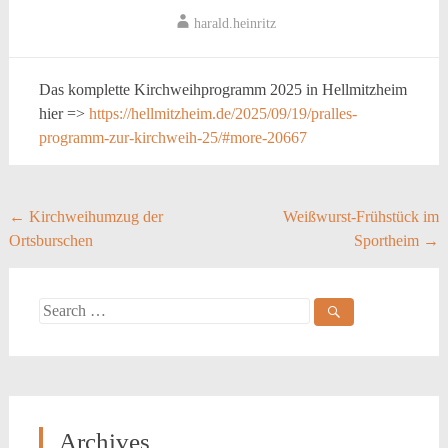
harald.heinritz
Das komplette Kirchweihprogramm 2025 in Hellmitzheim
hier =>
https://hellmitzheim.de/2025/09/19/pralles-
programm-zur-kirchweih-25/#more-20667
Post
←
Kirchweihumzug der
Weißwurst-Frühstück im
Ortsburschen
Sportheim
→
navigation
Search
for:
Archives