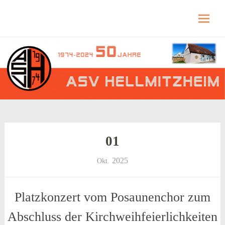
Hellmitzheim.de
Hellmitzheim.de – fränkisches Dorf am Rande
des südlichen Steigerwaldes
Skip
to
content
01
2025
Okt.
Platzkonzert vom Posaunenchor zum
Abschluss der Kirchweihfeierlichkeiten