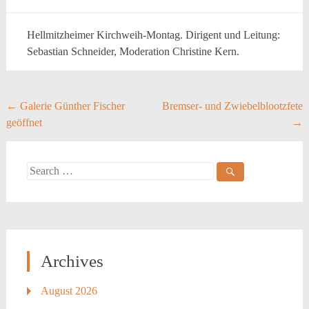
Hellmitzheimer Kirchweih-Montag. Dirigent und Leitung:
Sebastian Schneider, Moderation Christine Kern.
Post
←
Galerie Günther Fischer
Bremser- und Zwiebelblootzfete
geöffnet
→
navigation
Search
for:
Archives
August 2026