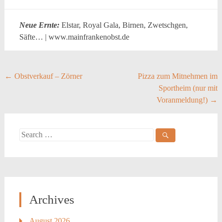
Neue Ernte:
Elstar, Royal Gala, Birnen, Zwetschgen,
Säfte… | www.mainfrankenobst.de
Post
←
Obstverkauf – Zörner
Pizza zum Mitnehmen im
Sportheim (nur mit
navigation
Voranmeldung!)
→
Search
for:
Archives
August 2026